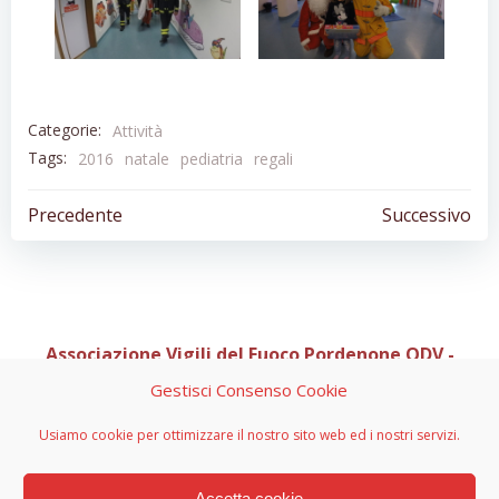
Categorie:
Attività
Tags:
2016
natale
pediatria
regali
Navigazione
Navigazion
Precedente
Successivo
articoli
articoli
Associazione Vigili del Fuoco Pordenone ODV -
Organizzazione di Volontariato
Gestisci Consenso Cookie
Sede Legale C/O Casa Via di Natale 1, Via Pedemontana
Occidentale 10 - 33081 Aviano (PN)
Usiamo cookie per ottimizzare il nostro sito web ed i nostri servizi.
info@vvfpn.it - avvfpn.odv@pec.it - CF 91082850933 - PI
01967590934 - n. RRV 1047 decreto 2700 del 03-08-2015
Accetta cookie