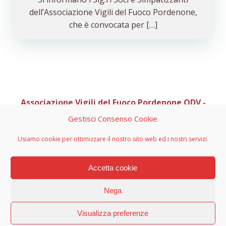
dell’Associazione Vigili del Fuoco Pordenone,
che è convocata per […]
Associazione Vigili del Fuoco Pordenone ODV -
Organizzazione di Volontariato
Gestisci Consenso Cookie
Sede Legale C/O Casa Via di Natale 1, Via Pedemontana
Occidentale 10 - 33081 Aviano (PN)
Usiamo cookie per ottimizzare il nostro sito web ed i nostri servizi.
info@vvfpn.it - avvfpn.odv@pec.it - CF 91082850933 - PI
01967590934 - n. RRV 1047 decreto 2700 del 03-08-2015
Accetta cookie
Nega
© 2024 Associazione Vigili del Fuoco Pordenone ODV -
Wordpress & ColibriPRO
Visualizza preferenze