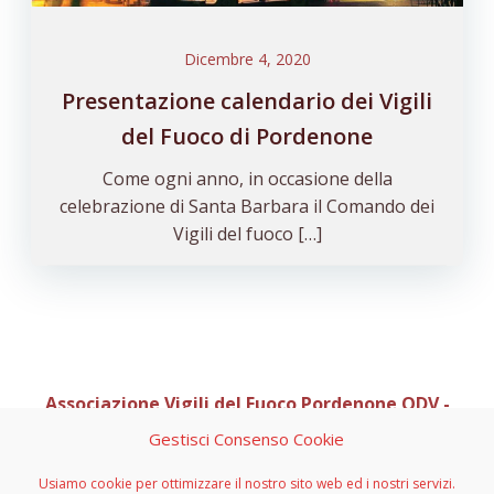
Dicembre 4, 2020
Presentazione calendario dei Vigili
del Fuoco di Pordenone
Come ogni anno, in occasione della
celebrazione di Santa Barbara il Comando dei
Vigili del fuoco […]
Associazione Vigili del Fuoco Pordenone ODV -
Organizzazione di Volontariato
Gestisci Consenso Cookie
Sede Legale C/O Casa Via di Natale 1, Via Pedemontana
Occidentale 10 - 33081 Aviano (PN)
Usiamo cookie per ottimizzare il nostro sito web ed i nostri servizi.