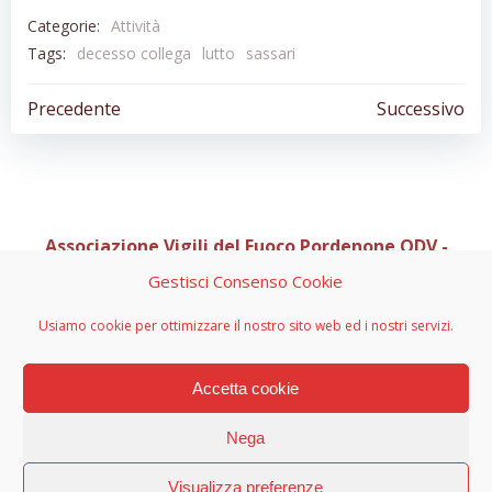
Categorie:
Attività
Tags:
decesso collega
lutto
sassari
Navigazione
Navigazion
Precedente
Successivo
articoli
articoli
Associazione Vigili del Fuoco Pordenone ODV -
Organizzazione di Volontariato
Gestisci Consenso Cookie
Sede Legale C/O Casa Via di Natale 1, Via Pedemontana
Usiamo cookie per ottimizzare il nostro sito web ed i nostri servizi.
Occidentale 10 - 33081 Aviano (PN)
info@vvfpn.it - avvfpn.odv@pec.it - CF 91082850933 - PI
01967590934 - n. RRV 1047 decreto 2700 del 03-08-2015
Accetta cookie
Nega
© 2024 Associazione Vigili del Fuoco Pordenone ODV -
Wordpress & ColibriPRO
Visualizza preferenze