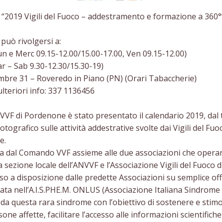
 “2019 Vigili del Fuoco – addestramento e formazione a 360°
può rivolgersi a:
n e Merc 09.15-12.00/15.00-17.00, Ven 09.15-12.00)
r – Sab 9.30-12.30/15.30-19)
mbre 31 – Roveredo in Piano (PN) (Orari Tabaccherie)
lteriori info: 337 1136456
VVF di Pordenone è stato presentato il calendario 2019, dal t
ografico sulle attività addestrative svolte dai Vigili del F
e.
dotta dal Comando VVF assieme alle due associazioni che oper
la sezione locale dell’ANVVF e l’Associazione Vigili del Fuoco
so a disposizione dalle predette Associazioni su semplice of
iduata nell’A.I.S.PHE.M. ONLUS (Associazione Italiana Sindro
da questa rara sindrome con l’obiettivo di sostenere e stimola
one affette, facilitare l’accesso alle informazioni scientifiche,