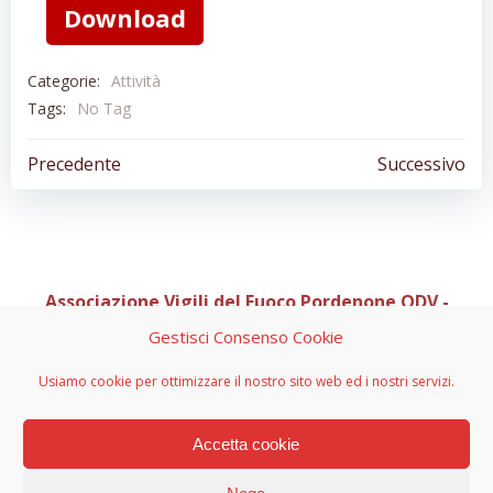
Download
Categorie:
Attività
Tags:
No Tag
Navigazione
Navigazion
Precedente
Successivo
articoli
articoli
Associazione Vigili del Fuoco Pordenone ODV -
Organizzazione di Volontariato
Gestisci Consenso Cookie
Sede Legale C/O Casa Via di Natale 1, Via Pedemontana
Usiamo cookie per ottimizzare il nostro sito web ed i nostri servizi.
Occidentale 10 - 33081 Aviano (PN)
info@vvfpn.it - avvfpn.odv@pec.it - CF 91082850933 - PI
01967590934 - n. RRV 1047 decreto 2700 del 03-08-2015
Accetta cookie