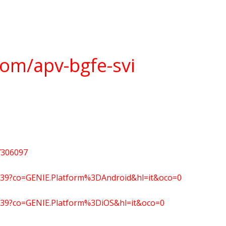
com/apv-bgfe-svi
7306097
339?co=GENIE.Platform%3DAndroid&hl=it&oco=0
339?co=GENIE.Platform%3DiOS&hl=it&oco=0