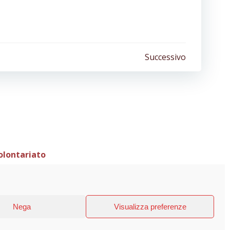
e
Successivo
olontariato
081 Aviano (PN)
ecreto 2700 del 03-08-2015
Nega
Visualizza preferenze
ColibriPRO