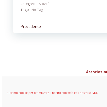
Categorie:
Attività
Tags:
No Tag
Navigazione
Precedente
articoli
Associazio
Sede Legale C/
info@vvfpn.it - avvfpn.od
Usiamo cookie per ottimizzare il nostro sito web ed i nostri servizi.
© 2024 As