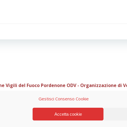
Navigazion
articoli
ne Vigili del Fuoco Pordenone ODV - Organizzazione di V
O Casa Via di Natale 1, Via Pedemontana Occidentale 10 - 33
Gestisci Consenso Cookie
v@pec.it - CF 91082850933 - PI 01967590934 - n. RRV 1047 d
Accetta cookie
sociazione Vigili del Fuoco Pordenone ODV - Wordpress & 