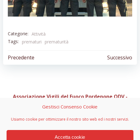
Categorie:
Attività
Tags:
prematuri
prematurità
Navigazione
Navigazion
Precedente
Successivo
articoli
articoli
Associazione Vigili del Fuoco Pordenone ODV -
Organizzazione di Volontariato
Gestisci Consenso Cookie
Sede Legale C/O Casa Via di Natale 1, Via Pedemontana
Occidentale 10 - 33081 Aviano (PN)
Usiamo cookie per ottimizzare il nostro sito web ed i nostri servizi.
info@vvfpn.it - avvfpn.odv@pec.it - CF 91082850933 - PI
01967590934 - n. RRV 1047 decreto 2700 del 03-08-2015
Accetta cookie