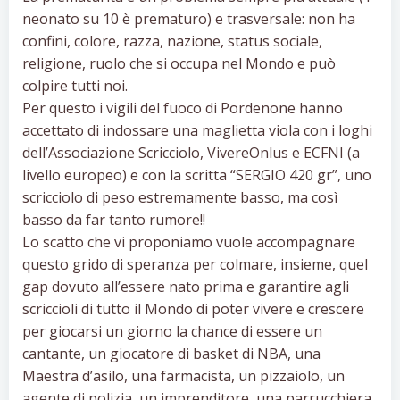
neonato su 10 è prematuro) e trasversale: non ha
confini, colore, razza, nazione, status sociale,
religione, ruolo che si occupa nel Mondo e può
colpire tutti noi.
Per questo i vigili del fuoco di Pordenone hanno
accettato di indossare una maglietta viola con i loghi
dell’Associazione Scricciolo, VivereOnlus e ECFNI (a
livello europeo) e con la scritta “SERGIO 420 gr”, uno
scricciolo di peso estremamente basso, ma così
basso da far tanto rumore!!
Lo scatto che vi proponiamo vuole accompagnare
questo grido di speranza per colmare, insieme, quel
gap dovuto all’essere nato prima e garantire agli
scriccioli di tutto il Mondo di poter vivere e crescere
per giocarsi un giorno la chance di essere un
cantante, un giocatore di basket di NBA, una
Maestra d’asilo, una farmacista, un pizzaiolo, un
agente di polizia, un imprenditore, una parrucchiera,